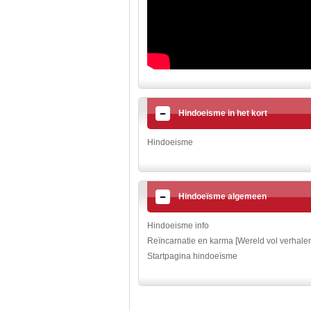
Hindoeisme in het kort
Hindoeisme
Hindoeïsme algemeen
Hindoeisme info
Reïncarnatie en karma [Wereld vol verhale
Startpagina hindoeïsme