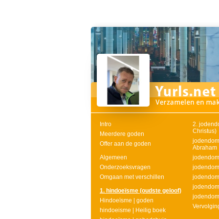
Intro
2. jodend
Christus)
Meerdere goden
jodendom:
Offer aan de goden
Abraham
Algemeen
jodendom 
Onderzoeksvragen
jodendom
Omgaan met verschillen
jodendom
jodendom:
1. hindoeïsme (oudste geloof)
jodendom 
Hindoeïsme | goden
Vervolgin
hindoeisme | Heilig boek