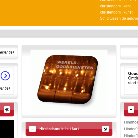
christendom | feesten
christendom | kerk
christendom | kunst
Strijd tussen de gelov
ertentie)
Goud
Ontde
start
tentie)
Hindhoe
Hindoeisme in het kort
Hindoeïs
Hindoeï