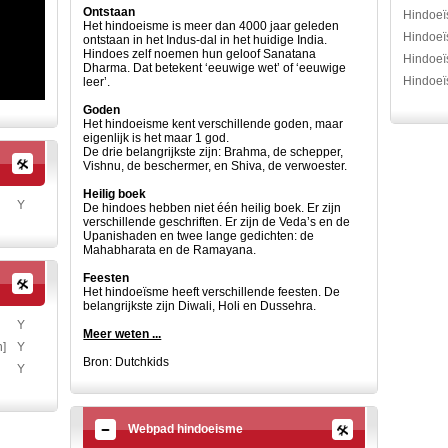
Ontstaan
Hindoeï
Het hindoeisme is meer dan 4000 jaar geleden
Hindoeï
ontstaan in het Indus-dal in het huidige India.
Hindoes zelf noemen hun geloof Sanatana
Hindoeï
Dharma. Dat betekent ‘eeuwige wet’ of ‘eeuwige
Hindoeï
leer’.
Goden
Het hindoeisme kent verschillende goden, maar
eigenlijk is het maar 1 god.
De drie belangrijkste zijn: Brahma, de schepper,
Vishnu, de beschermer, en Shiva, de verwoester.
Heilig boek
Y
De hindoes hebben niet één heilig boek. Er zijn
verschillende geschriften. Er zijn de Veda’s en de
Upanishaden en twee lange gedichten: de
Mahabharata en de Ramayana.
Feesten
Het hindoeïsme heeft verschillende feesten. De
belangrijkste zijn Diwali, Holi en Dussehra.
Y
Meer weten ...
n]
Y
Bron: Dutchkids
Y
Webpad hindoeisme