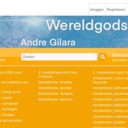
Inloggen
Registreren
Wereld
Bezoekers
om (2000 voor
3. boeddhisme (400 voor
4. christendom (jaar 0)
Christus)
christendom | Jezus v
 de betekenis van
Boeddhisme: Boedha
Nazareth
Boeddhisme: priester
christendom | katholie
| Heilig boek
Boeddhisme: Tempels
christendom | protesta
 | jaweh
Boeddhisme: geesten
christendom | geschie
 | synagoge
christendom | Willibror
 leefregels
christendom | Heilig b
| feesten
christendom | Leefrege
g van de joden
christendom | bidden