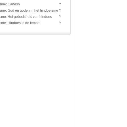
sme: Ganesh
Y
sme: God en goden in het hindoeïsme
Y
sme: Het gebedshuis van hindoes
Y
sme: Hindoes in de tempel
Y