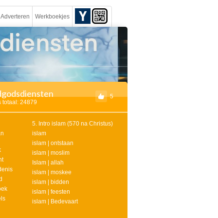
Adverteren
Werkboekjes
godsdiensten
5
 totaal: 24879
5. Intro islam (570 na Christus)
an
islam
islam | ontstaan
k
islam | moslim
nt
Islam | allah
denis
islam | moskee
d
islam | bidden
oek
islam | feesten
ls
islam | Bedevaart