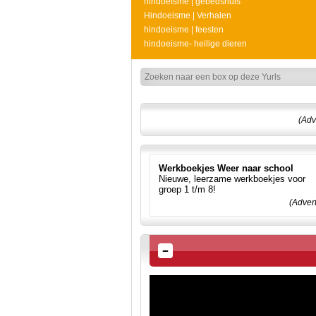
hindoeïsme | gebedshuis
Hindoeisme | Verhalen
hindoeisme | feesten
hindoeisme- heilige dieren
(Adv
Werkboekjes Weer naar school
Nieuwe, leerzame werkboekjes voor
groep 1 t/m 8!
(Adver